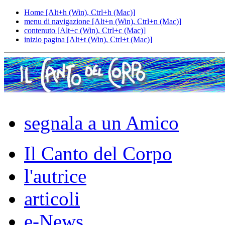
Home [Alt+h (Win), Ctrl+h (Mac)]
menu di navigazione [Alt+n (Win), Ctrl+n (Mac)]
contenuto [Alt+c (Win), Ctrl+c (Mac)]
inizio pagina [Alt+t (Win), Ctrl+t (Mac)]
segnala a un Amico
Il Canto del Corpo
l'autrice
articoli
e-News